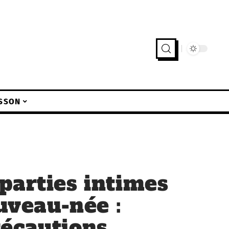
SSON
parties intimes
ouveau-née :
écautions