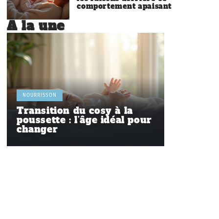
comportement apaisant
À la une
NOURRISSON
Transition du cosy à la
poussette : l’âge idéal pour
changer