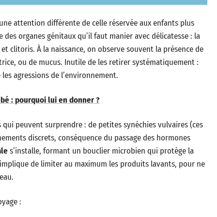
une attention différente de celle réservée aux enfants plus
 des organes génitaux qu’il faut manier avec délicatesse : la
et clitoris. À la naissance, on observe souvent la présence de
trice, ou de mucus. Inutile de les retirer systématiquement :
e les agressions de l’environnement.
ébé : pourquoi lui en donner ?
s qui peuvent surprendre : de petites synéchies vulvaires (ces
ignements discrets, conséquence du passage des hormones
ale
s’installe, formant un bouclier microbien qui protège la
e implique de limiter au maximum les produits lavants, pour ne
peau.
oyage :