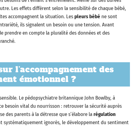
es besoins de l’enfant s’entremêlent. Même sur des durées
utre. Les effets diffèrent selon la sensibilité de chaque bébé,
ultes accompagnent la situation. Les
pleurs bébé
ne sont
ntrariété, ils signalent un besoin ou une tension. Avant
e de prendre en compte la pluralité des données et des
tranché.
 sur l’accompagnement des
ment émotionnel ?
e sensible. Le pédopsychiatre britannique John Bowlby, à
 ce besoin vital du nourrisson : retrouver la sécurité auprès
onse des parents à la détresse que s’élabore la
régulation
 sont systématiquement ignorés, le développement du sentiment