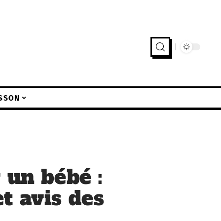
SSON
 un bébé :
t avis des